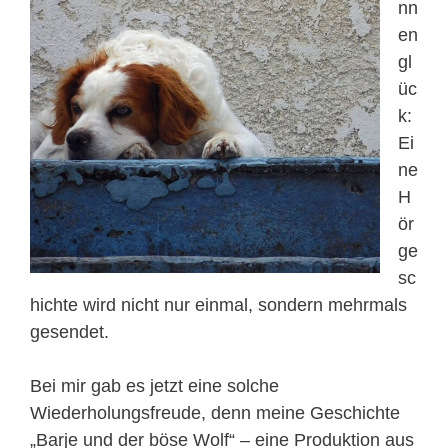
nn
en
gl
üc
k:
Ei
ne
H
ör
ge
sc
hichte wird nicht nur einmal, sondern mehrmals
gesendet.
Bei mir gab es jetzt eine solche
Wiederholungsfreude, denn meine Geschichte
„Barje und der böse Wolf“ – eine Produktion aus