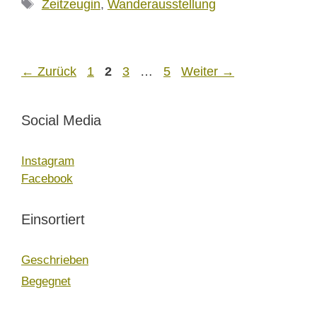
Schlagwörter
Zeitzeugin
,
Wanderausstellung
Seite
Seite
Seite
Seite
←
Zurück
1
2
3
…
5
Weiter
→
Social Media
Instagram
Facebook
Einsortiert
Geschrieben
Begegnet