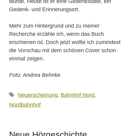
wurde. Heute ist er eine Gedenkstätte, ein
Gedenk- und Erinnerungsort.
Mehr zum Hintergrund und zu meiner
Recherche erzähle ich, wenn das Buch
erschienen ist. Doch jetzt wollte ich zumindest
die Vorschau mit dem schönen Cover schon
einmal zeigen.
Foto: Andrea Behnke
Schlagwörter
Neuerscheinung
,
Bahnhof Nord
,
Nordbahnhof
Neue Hörgeschichte