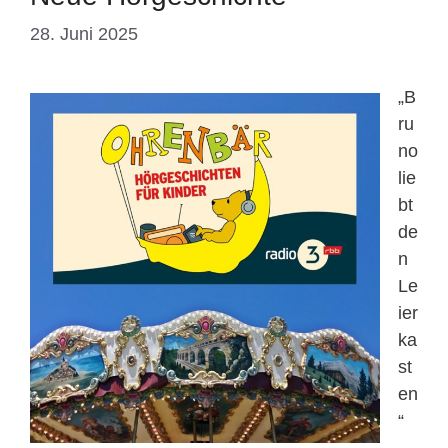
28. Juni 2025
„B
ru
no
lie
bt
de
n
Le
ier
ka
st
en
“