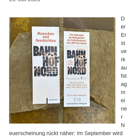
D
er
Er
st
ve
rk
au
fst
ag
m
ei
ne
r
N
euerscheinung rückt näher: Im September wird