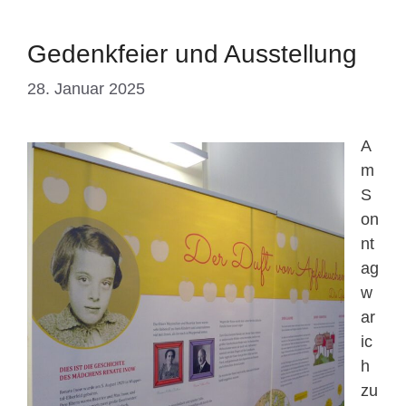
Gedenkfeier und Ausstellung
28. Januar 2025
A
m
S
on
nt
ag
w
ar
ic
h
zu