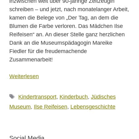
inzwischen weit über 90-jährige Zeitzeugin
schreiben – und jetzt, nach monatelanger Arbeit,
kamen die Belege von „Der Tag, an dem die
Blumen die Farbe verloren. Das Mädchen Ilse
Reifeisen“ an. An dieser Stelle ganz herzlichen
Dank an die Museumspädagogin Mareike
Fiedler für die freudemachende
Zusammenarbeit!
Weiterlesen
Schlagwörter
Kindertransport
,
Kinderbuch
,
Jüdisches
Museum
,
Ilse Reifeisen
,
Lebensgeschichte
Social Media