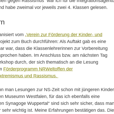
hen gegen Rassismus“ war ich für die Integrationsagentu
nd habe zweimal vor jeweils zwei 4. Klassen gelesen.
rn
anisiert vom
„Verein zur Förderung der Kinder- und
Projekt zum Buch durchführen: Als Auftakt gab es eine
ar war, dass die Klassenlehrerinnen zur Vorbereitung
esprochen haben. Im Anschluss bzw. am nächsten Tag
orkshop durch, der sich thematisch an die Lesung
om
Förderprogramm NRWeltoffen der
extremismus und Rassismus.
ann man Lesungen zur NS-Zeit schon mit jüngeren Kinde
n Museumn Westfalen, für das ich ebenfalls eine
en Synagoge Wuppertal“ sind sich sehr sicher, dass ma
 sehr wichtig ist. Meine Erfahrungen bestätigen das. Die