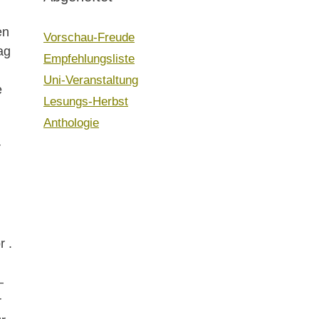
en
Vorschau-Freude
ag
Empfehlungsliste
Uni-Veranstaltung
e
Lesungs-Herbst
Anthologie
r
r .
–
r