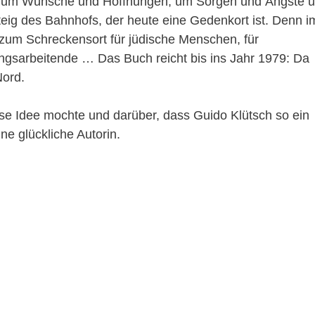
s um Wünsche und Hoffnungen, um Sorgen und Ängste 
g des Bahnhofs, der heute eine Gedenkort ist. Denn i
zum Schreckensort für jüdische Menschen, für
ngsarbeitende … Das Buch reicht bis ins Jahr 1979: Da
Nord.
iese Idee mochte und darüber, dass Guido Klütsch so ein
ne glückliche Autorin.