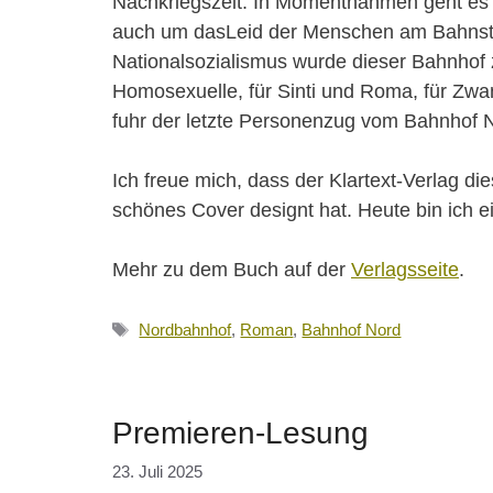
Nachkriegszeit. In Momentnahmen geht e
auch um dasLeid der Menschen am Bahnstei
Nationalsozialismus wurde dieser Bahnhof 
Homosexuelle, für Sinti und Roma, für Zwa
fuhr der letzte Personenzug vom Bahnhof 
Ich freue mich, dass der Klartext-Verlag d
schönes Cover designt hat. Heute bin ich ei
Mehr zu dem Buch auf der
Verlagsseite
.
Schlagwörter
Nordbahnhof
,
Roman
,
Bahnhof Nord
Premieren-Lesung
23. Juli 2025