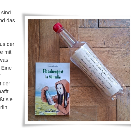
 sind
und das
aus der
ie mit
 was
. Eine
r
t der
afft
ßt sie
rlin